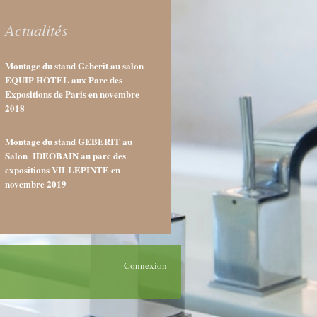
Actualités
Montage du stand Geberit au salon
EQUIP HOTEL aux Parc des
Expositions de Paris en novembre
2018
Montage du stand GEBERIT au
Salon IDEOBAIN au parc des
expositions VILLEPINTE en
novembre 2019
Connexion