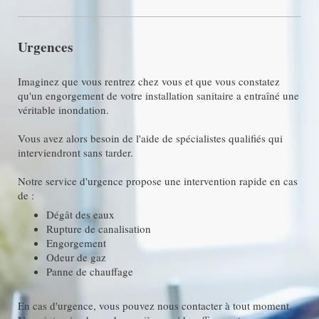
Urgences
Imaginez que vous rentrez chez vous et que vous constatez
qu'un engorgement de votre installation sanitaire a entraîné une
véritable inondation.
Vous avez alors besoin de l'aide de spécialistes qualifiés qui
interviendront sans tarder.
Notre service d'urgence propose une intervention rapide en cas
de :
Dégât des eaux
Rupture de canalisation
Engorgement
Odeur de gaz
Panne de chauffage
En cas d'urgence, vous pouvez nous contacter à tout moment.